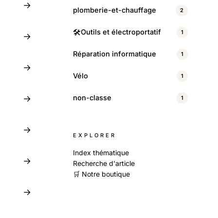
→
plomberie-et-chauffage
2
🛠️
Outils et électroportatif
1
→
Réparation informatique
1
→
Vélo
1
non-classe
→
1
→
EXPLORER
Index thématique
→
Recherche d'article
🛒 Notre boutique
→