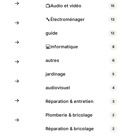
→
📺
Audio et vidéo
15
🔧
Électroménager
13
→
guide
12
→
💻
Informatique
8
autres
6
→
jardinage
5
→
audiovisuel
4
→
Réparation & entretien
3
Plomberie & bricolage
2
→
Réparation & bricolage
2