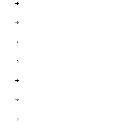
→
→
→
→
→
→
→