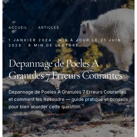
ACCUEIL
·
ARTICLES
1 JANVIER 2024
· MIS À JOUR LE
21 JUIN
2026
· 8 MIN DE LECTURE
Depannage de Poeles A
Granules 7 Erreurs Courantes
Depannage de Poeles A Granules 7 Erreurs Courantes
et comment les Resoudre — guide pratique et conseils
pour bien aborder cette question.