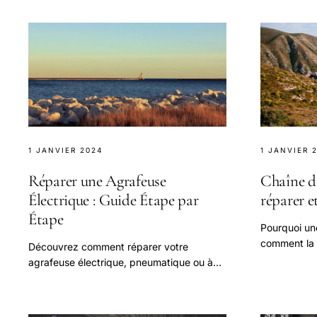
question.
1 JANVIER 2024
1 JANVIER 
Réparer une Agrafeuse
Chaîne de
Électrique : Guide Étape par
réparer e
Étape
Pourquoi un
comment la r
Découvrez comment réparer votre
usure) et co
agrafeuse électrique, pneumatique ou à
cassette et 
ressort avec notre guide complet.