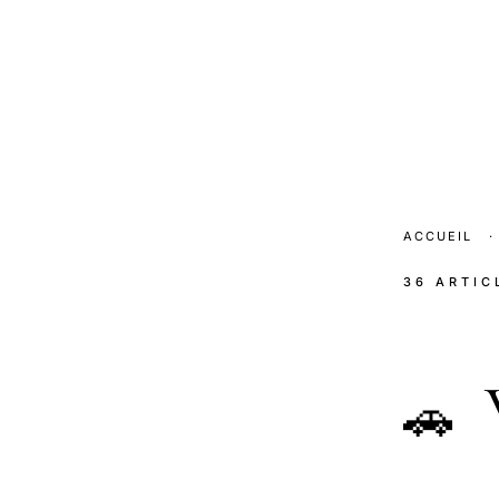
ACCUEIL
·
36 ARTIC
V
🚗