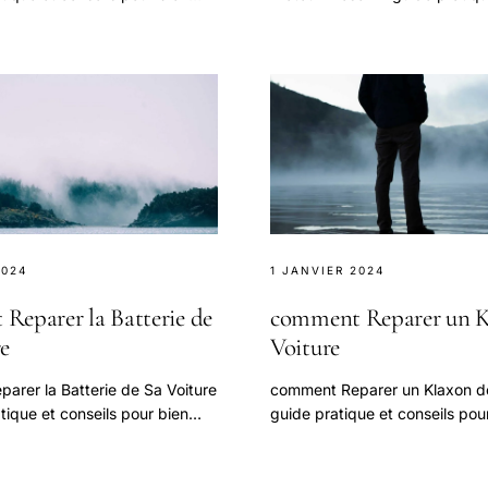
te question.
conseils pour bien aborder cet
2024
1 JANVIER 2024
Reparer la Batterie de
comment Reparer un K
re
Voiture
arer la Batterie de Sa Voiture
comment Reparer un Klaxon d
ique et conseils pour bien
guide pratique et conseils pou
te question.
aborder cette question.