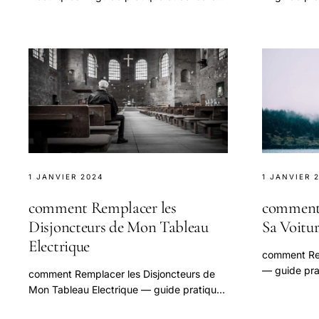
pour bien aborder cette question.
aborder cet
1 JANVIER 2024
1 JANVIER 
comment Remplacer les
comment 
Disjoncteurs de Mon Tableau
Sa Voitu
Electrique
comment Rep
— guide prat
comment Remplacer les Disjoncteurs de
aborder cet
Mon Tableau Electrique — guide pratique
et conseils pour bien aborder cette