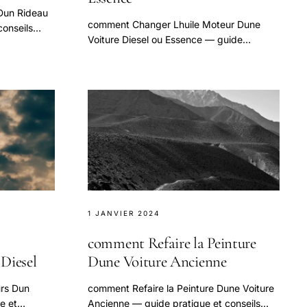
Dun Rideau
comment Changer Lhuile Moteur Dune
conseils
Voiture Diesel ou Essence — guide
on.
pratique et conseils pour bien aborder
cette question.
1 JANVIER 2024
comment Refaire la Peinture
Diesel
Dune Voiture Ancienne
urs Dun
comment Refaire la Peinture Dune Voiture
e et
Ancienne — guide pratique et conseils