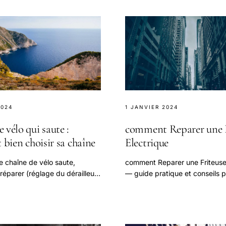
2024
1 JANVIER 2024
 vélo qui saute :
comment Reparer une F
t bien choisir sa chaîne
Electrique
e chaîne de vélo saute,
comment Reparer une Friteuse
éparer (réglage du dérailleur,
— guide pratique et conseils p
mment choisir la bonne chaîne,
aborder cette question.
outils selon votre.