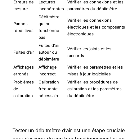
Erreurs de
Lectures
Vérifier les connexions et les
mesure
incohérentes
paramètres du débitmètre
Débitmètre
Vérifier les connexions
Pannes
qui ne
électriques et les composants
répétitives
fonctionne
électroniques
pas
Fuites d’air
Vérifier les joints et les
Fuites d’air
autour du
raccords
débitmètre
Affichages
Affichage
Vérifier les paramètres et les
erronés
incorrect
mises à jour logicielles
Problèmes
Calibration
Vérifier les procédures de
de
fréquente
calibration et les paramètres
calibration
nécessaire
du débitmètre
Comment tester un débitmètre d’air ?
Tester un débitmètre d’air est une étape cruciale
pour s’assurer de son bon fonctionnement et de