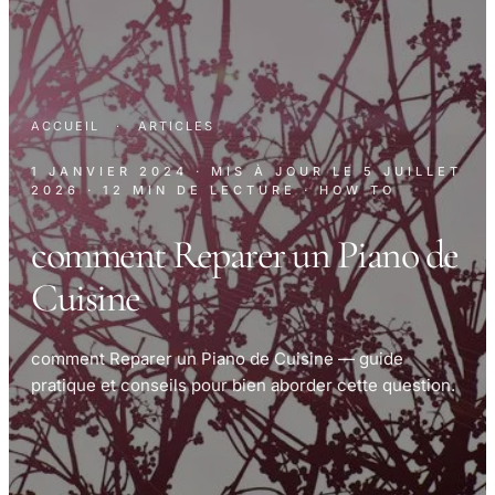
ACCUEIL
·
ARTICLES
1 JANVIER 2024
· MIS À JOUR LE
5 JUILLET
2026
· 12 MIN DE LECTURE
· HOW TO
comment Reparer un Piano de
Cuisine
comment Reparer un Piano de Cuisine — guide
pratique et conseils pour bien aborder cette question.