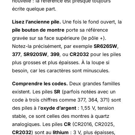
nouvelle : la référence est presque toujours
écrite quelque part.
Lisez l’ancienne pile.
Une fois le fond ouvert, la
pile bouton de montre
porte sa référence
gravée sur sa face supérieure (le pôle +).
Notez-la précisément, par exemple
SR626SW
,
377
,
SR920SW
,
399
, ou
CR2032
pour les piles
plus grosses et plus épaisses. À la loupe si
besoin, car les caractères sont minuscules.
Comprendre les codes.
Deux grandes familles
existent. Les piles
SR
(parfois notées avec un
code à trois chiffres comme 377, 364, 371) sont
des piles à l’
oxyde d’argent
: 1,55 V, tension
stable, ce sont celles des montres à quartz
analogiques. Les piles
CR
(CR2016, CR2025,
CR2032
) sont au
lithium
: 3 V, plus épaisses,