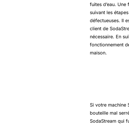
fuites d’eau. Une 
suivant les étape
défectueuses. Il e
client de SodaStr
nécessaire. En sui
fonctionnement de
maison.
Comment r
?
Si votre machine 
bouteille mal serr
SodaStream qui fu