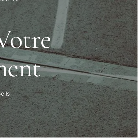
Votre
ment
eils