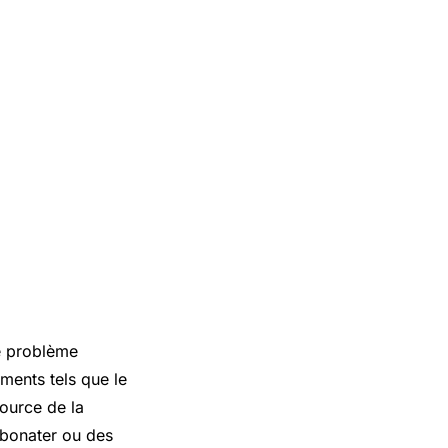
le problème
éments tels que le
source de la
rbonater ou des