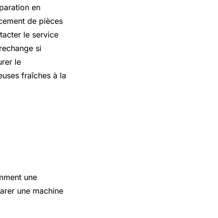
éparation en
acement de pièces
tacter le service
 rechange si
rer le
uses fraîches à la
 qui fuit
amment une
éparer une machine