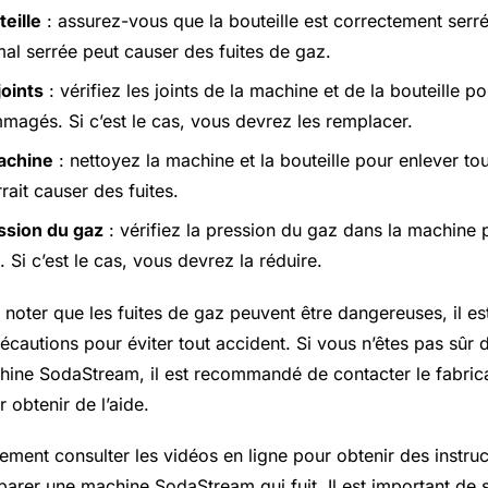
teille
: assurez-vous que la bouteille est correctement serré
mal serrée peut causer des fuites de gaz.
joints
: vérifiez les joints de la machine et de la bouteille pou
agés. Si c’est le cas, vous devrez les remplacer.
achine
: nettoyez la machine et la bouteille pour enlever to
rait causer des fuites.
ession du gaz
: vérifiez la pression du gaz dans la machine p
. Si c’est le cas, vous devrez la réduire.
e noter que les fuites de gaz peuvent être dangereuses, il e
écautions pour éviter tout accident. Si vous n’êtes pas sû
hine SodaStream, il est recommandé de contacter le fabric
 obtenir de l’aide.
ment consulter les vidéos en ligne pour obtenir des instruct
parer une machine SodaStream qui fuit. Il est important de s