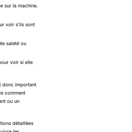
e sur la machine.
r voir s’ils sont
ute saleté ou
our voir si elle
st donc important
r de comment
ant ou un
ions détaillées
uivre les