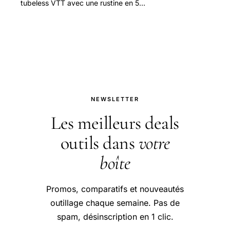
tubeless VTT avec une rustine en 5
étapes simples. Comparez les
méthodes et les outils nécessaires
pour une réparation efficace et
sécuritaire. Économisez jusqu'à 50%
en réparant vous-même
NEWSLETTER
Les meilleurs deals
outils dans
votre
boîte
Promos, comparatifs et nouveautés
outillage chaque semaine. Pas de
spam, désinscription en 1 clic.