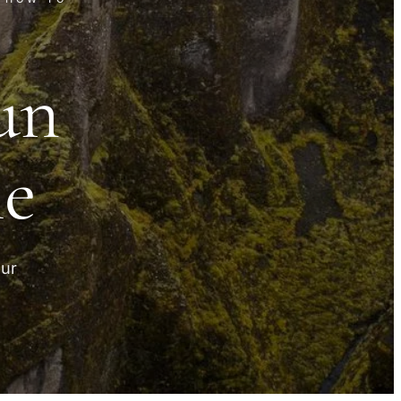
un
le
our