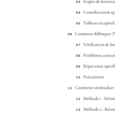
Étapes de formata
03
Considérations spé
04
Tableau récapitula
05
Comment débloquer PC
06
Vérification de ba
07
Problèmes courant
08
Réparation spécif
09
Précautions
10
Comment réinitialiser
11
Méthode 1 : Réini
12
Méthode 2 : Réinit
13