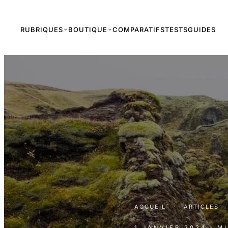
RUBRIQUES
BOUTIQUE
COMPARATIFS
TESTS
GUIDES
ACCUEIL
·
ARTICLES
1 JANVIER 2024
· M