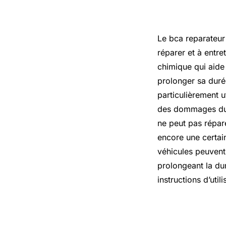
Le bca reparateur 
réparer et à entre
chimique qui aide 
prolonger sa durée
particulièrement u
des dommages due à
ne peut pas répare
encore une certain
véhicules peuvent 
prolongeant la dur
instructions d’util
Expert voi