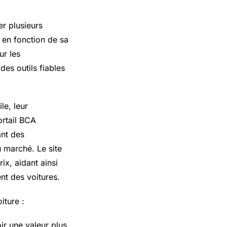
er plusieurs
r en fonction de sa
ur les
des outils fiables
le, leur
ortail BCA
ant des
u marché. Le site
ix, aidant ainsi
nt des voitures.
iture :
ir une valeur plus