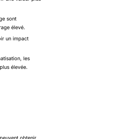
age sont
rage élevé.
oir un impact
atisation, les
plus élevée.
 peuvent obtenir