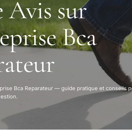
 Avis sur
eprise Bca
rateur
eprise Bca Reparateur — guide pratique et conseils 
estion.