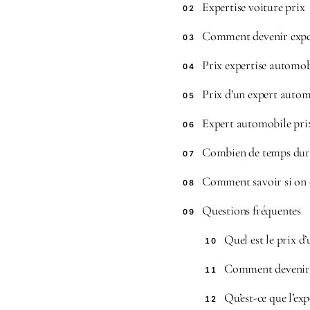
Expertise voiture prix
02
Comment devenir expe
03
Prix expertise automob
04
Prix d’un expert auto
05
Expert automobile pri
06
Combien de temps dure
07
Comment savoir si on e
08
Questions fréquentes
09
Quel est le prix d
10
Comment devenir e
11
Qu’est-ce que l’exp
12