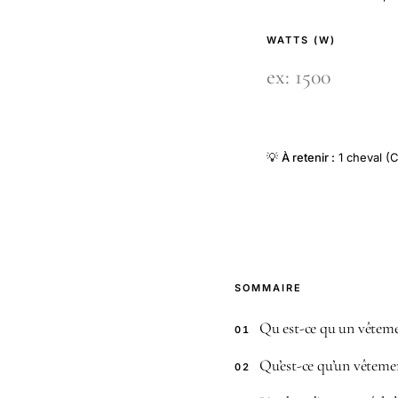
WATTS (W)
💡
À retenir :
1 cheval (C
SOMMAIRE
Qu est-ce qu un vêteme
01
Qu’est-ce qu’un vêtem
02