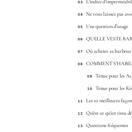
L’indice d’imperméabil
03
Ne vous laissez pas avoi
04
Une question d’usage
05
QUELLE VESTE BAR
06
Où acheter sa barbour
07
COMMENT S’HABIL
08
Tenue pour les Act
09
Tenue pour les Ré
10
Les 10 meilleures faço
11
Qu’est-ce qu’un tissu d
12
Questions fréquentes
13