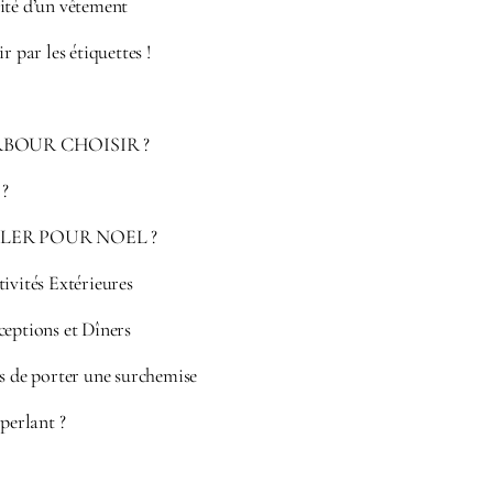
ité d’un vêtement
r par les étiquettes !
BOUR CHOISIR ?
 ?
LER POUR NOEL ?
ivités Extérieures
ceptions et Dîners
ns de porter une surchemise
éperlant ?