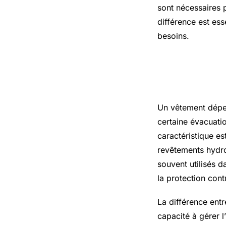
sont nécessaires p
différence est ess
besoins.
Qu est-ce
Un vêtement déperl
certaine évacuatio
caractéristique es
revêtements hydr
souvent utilisés d
la protection cont
La différence ent
capacité à gérer 