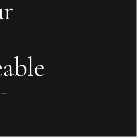
ur
able
t —