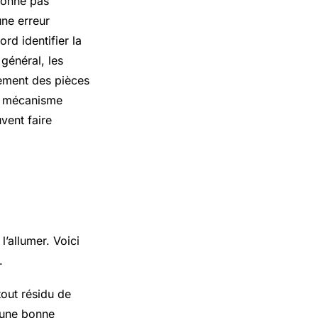
tionne pas
une erreur
rd identifier la
général, les
cement des pièces
du mécanisme
vent faire
l’allumer. Voici
.
out résidu de
e une bonne