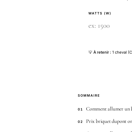
WATTS (W)
💡
À retenir :
1 cheval (C
SOMMAIRE
Comment allumer un 
01
Prix briquet dupont or
02