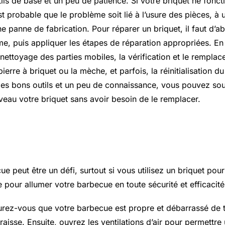
ils de base et un peu de patience. Si votre briquet ne fonc
st probable que le problème soit lié à l’usure des pièces, à 
ne panne de fabrication. Pour réparer un briquet, il faut d’abo
e, puis appliquer les étapes de réparation appropriées. En 
 nettoyage des parties mobiles, la vérification et le rempla
erre à briquet ou la mèche, et parfois, la réinitialisation 
les bons outils et un peu de connaissance, vous pouvez sou
veau votre briquet sans avoir besoin de le remplacer.
allumer un barbecue
e peut être un défi, surtout si vous utilisez un briquet pour 
e pour allumer votre barbecue en toute sécurité et efficacité
urez-vous que votre barbecue est propre et débarrassé de t
raisse. Ensuite, ouvrez les ventilations d’air pour permettr