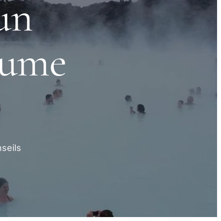
un
lume
seils