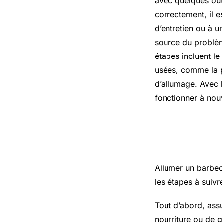
avec quelques out
correctement, il e
d’entretien ou à u
source du problèm
étapes incluent le
usées, comme la pi
d’allumage. Avec 
fonctionner à nou
Comment 
Allumer un barbecu
les étapes à suivr
Tout d’abord, ass
nourriture ou de g