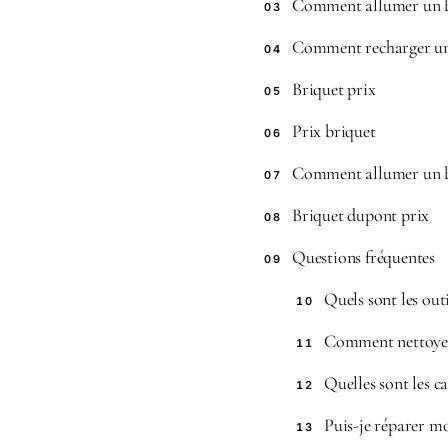
Comment allumer un b
03
Comment recharger un
04
Briquet prix
05
Prix briquet
06
Comment allumer un 
07
Briquet dupont prix
08
Questions fréquentes
09
Quels sont les out
10
Comment nettoyer 
11
Quelles sont les c
12
Puis-je réparer m
13