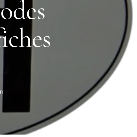
odes
fiches
on