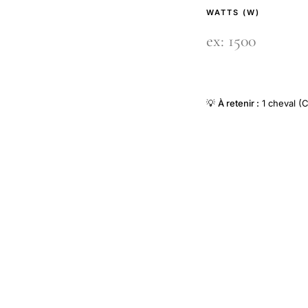
WATTS (W)
💡
À retenir :
1 cheval (C