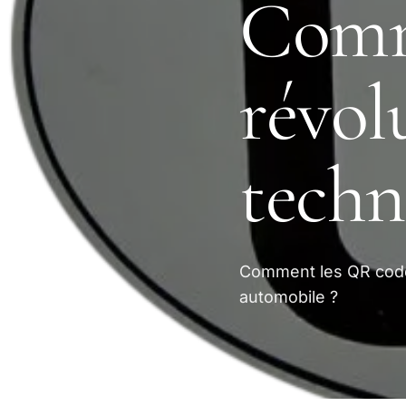
Comm
révol
techn
Comment les QR codes
automobile ?