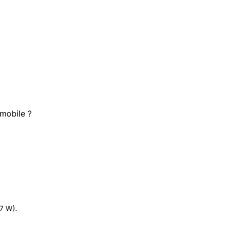
omobile ?
.7 W).