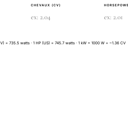
CHEVAUX (CV)
HORSEPOWE
V) = 735.5 watts · 1 HP (US) = 745.7 watts · 1 kW = 1000 W = ~1.36 CV