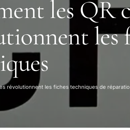
ent les QR c
utionnent les 
iques
 révolutionnent les fiches techniques de réparati