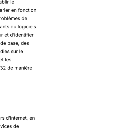
blir le
arier en fonction
 problèmes de
nts ou logiciels.
 et d’identifier
s de base, des
dies sur le
et les
0-32 de manière
?
s d’internet, en
rvices de