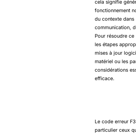
cela signifie géné
fonctionnement no
du contexte dans l
communication, de
Pour résoudre ce p
les étapes appropr
mises à jour logic
matériel ou les pa
considérations es
efficace.
Comment c
Le code erreur F35
particulier ceux q