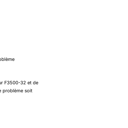
roblème
eur F3500-32 et de
le problème soit
-32 ?