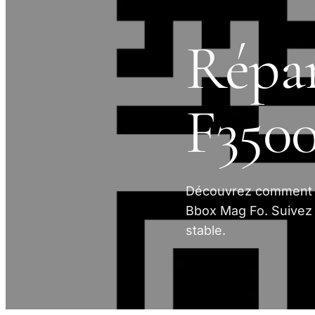
Répar
F3500
Découvrez comment r
Bbox Mag Fo. Suivez 
stable.