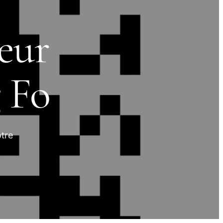
eur
 Fo
tre