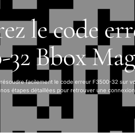
ez le code err
-32 Bbox Mag
ésoudre facilement le code erreur F3500-32 sur vo
nos étapes détaillées pour retrouver une connexion