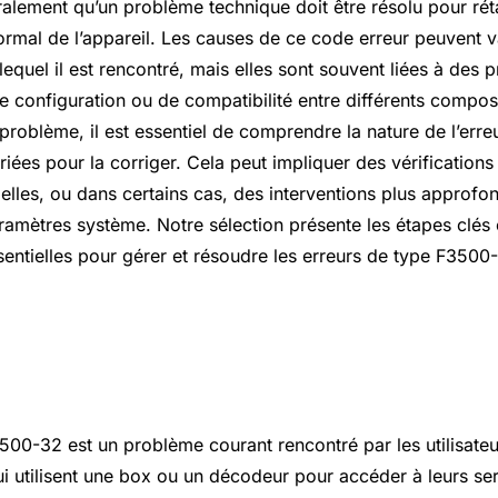
ralement qu’un problème technique doit être résolu pour réta
rmal de l’appareil. Les causes de ce code erreur peuvent v
equel il est rencontré, mais elles sont souvent liées à des
 configuration ou de compatibilité entre différents composa
roblème, il est essentiel de comprendre la nature de l’erreur
iées pour la corriger. Cela peut impliquer des vérification
ielles, ou dans certains cas, des interventions plus approfon
ramètres système. Notre sélection présente les étapes clés 
sentielles pour gérer et résoudre les erreurs de type F350
orriger le code erreur F3500-32 
00-32 est un problème courant rencontré par les utilisateur
ui utilisent une box ou un décodeur pour accéder à leurs se