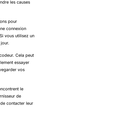
endre les causes
ions pour
une connexion
i vous utilisez un
jour.
écodeur. Cela peut
alement essayer
uvegarder vos
encontrent le
urnisseur de
de contacter leur