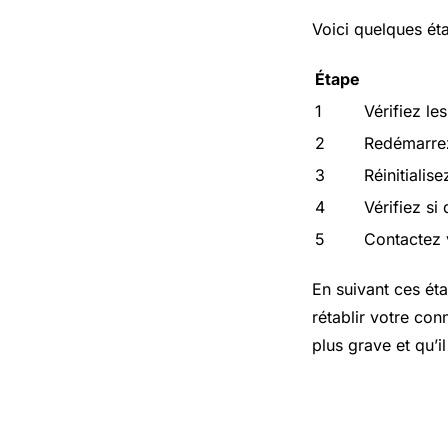
Voici quelques ét
Étape
1
Vérifiez le
2
Redémarrez
3
Réinitialis
4
Vérifiez si
5
Contactez v
En suivant ces ét
rétablir votre con
plus grave et qu’i
Quelles so