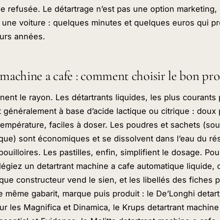
e refusée. Le détartrage n’est pas une option marketing, c
 une voiture : quelques minutes et quelques euros qui pr
eurs années.
machine a cafe : comment choisir le bon pro
inent le rayon. Les détartrants liquides, les plus courant
 généralement à base d’acide lactique ou citrique : doux p
température, faciles à doser. Les poudres et sachets (sou
ique) sont économiques et se dissolvent dans l’eau du rés
bouilloires. Les pastilles, enfin, simplifient le dosage. P
ilégiez un detartrant machine a cafe automatique liquide,
ue constructeur vend le sien, et les libellés des fiches p
e même gabarit, marque puis produit : le De’Longhi detar
r les Magnifica et Dinamica, le Krups detartrant machin