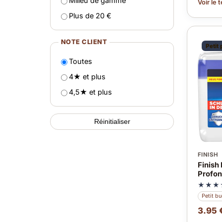
Milieu de gamme
Voir le 
Plus de 20 €
NOTE CLIENT
Petit 
Toutes
4★ et plus
4,5★ et plus
Réinitialiser
FINISH
Finish
Profon
★★★
Petit b
3.95 