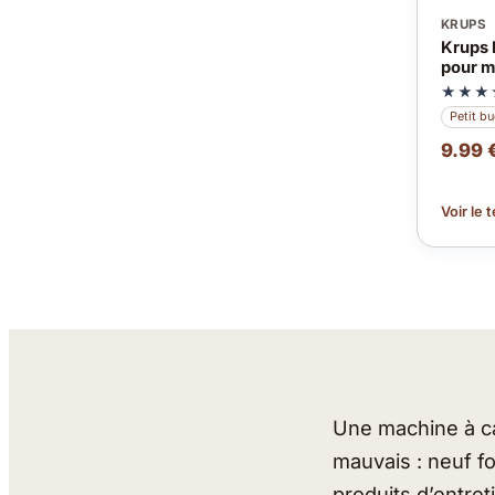
KRUPS
Krups 
pour m
★★★
Petit b
9.99 
Voir le 
Une machine à caf
mauvais : neuf fo
produits d’entre