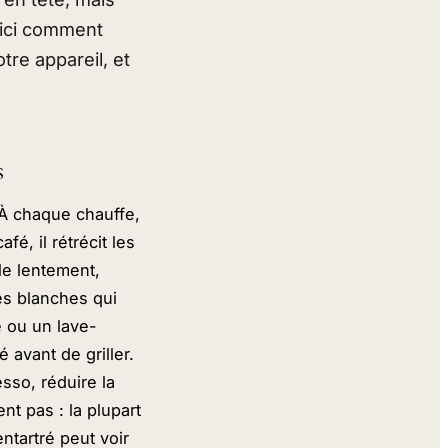
Voici comment
otre appareil, et
s
. À chaque chauffe,
fé, il rétrécit les
ule lentement,
es blanches qui
e ou un lave-
é avant de griller.
esso, réduire la
t pas : la plupart
entartré peut voir