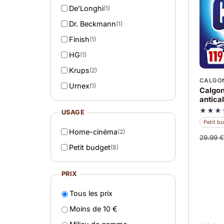
De'Longhi
(1)
Dr. Beckmann
(1)
Finish
(1)
HG
(1)
Krups
(2)
CALGO
Urnex
(1)
Calgon 
antica
★★★
USAGE
Petit b
Home-cinéma
(2)
29.99 €
Petit budget
(8)
PRIX
Tous les prix
Moins de 10 €