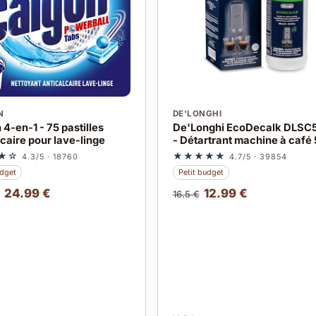
N
DE'LONGHI
4-en-1 - 75 pastilles
De'Longhi EcoDecalk DLSC
lcaire pour lave-linge
- Détartrant machine à café
★☆
★★★★★
4.3/5 · 18760
4.7/5 · 39854
udget
Petit budget
24.99 €
12.99 €
16.5 €