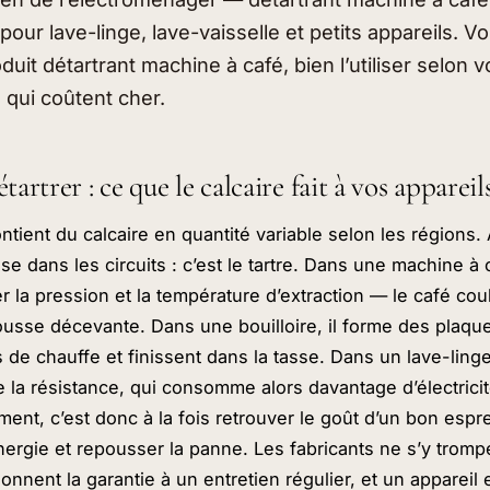
pour lave-linge, lave-vaisselle et petits appareils. 
duit détartrant machine à café, bien l’utiliser selon v
s qui coûtent cher.
artrer : ce que le calcaire fait à vos appareil
ontient du calcaire en quantité variable selon les régions
e dans les circuits : c’est le tartre. Dans une machine à ca
er la pression et la température d’extraction — le café co
usse décevante. Dans une bouilloire, il forme des plaqu
s de chauffe et finissent dans la tasse. Dans un lave-ling
tre la résistance, qui consomme alors davantage d’électricit
ment, c’est donc à la fois retrouver le goût d’un bon espr
rgie et repousser la panne. Les fabricants ne s’y trompen
onnent la garantie à un entretien régulier, et un appareil 