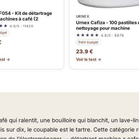
F054 - Kit de détartrage
URNEX
achines à café (2
Urnex Cafiza - 100 pastilles 
★★
4.5/5 · 11420
nettoyage pour machine
udget
★★★★★
4.8/5 · 9876
€
Petit budget
23.9 €
test →
Voir le test →
é qui ralentit, une bouilloire qui blanchit, un lave-li
is sur dix, le coupable est le tartre. Cette catégorie
tien de l’électroménager — détartrant machine a cafe