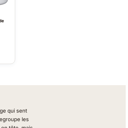
de
nge qui sent
 regroupe les
 en tête, mais