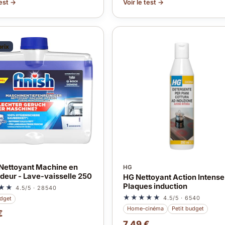
test →
Voir le test →
prix
 Nettoyant Machine en
HG
deur - Lave-vaisselle 250
HG Nettoyant Action Intense
Plaques induction
★★
4.5/5 · 28540
★★★★★
4.5/5 · 6540
udget
Home-cinéma
Petit budget
€
7.49 €