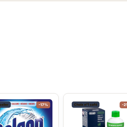
seller
-17%
Choix n°1 café
-2