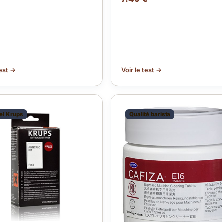
test →
Voir le test →
iel Krups
Qualité barista