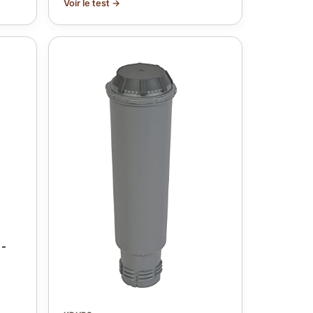
Voir le test →
 -