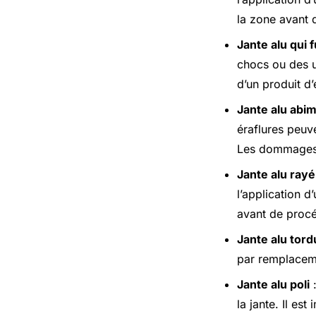
la zone avant 
Jante alu qui f
chocs ou des u
d’un produit d
Jante alu abi
éraflures peuve
Les dommages p
Jante alu ray
l’application d
avant de procé
Jante alu tord
par remplacem
Jante alu poli
:
la jante. Il es