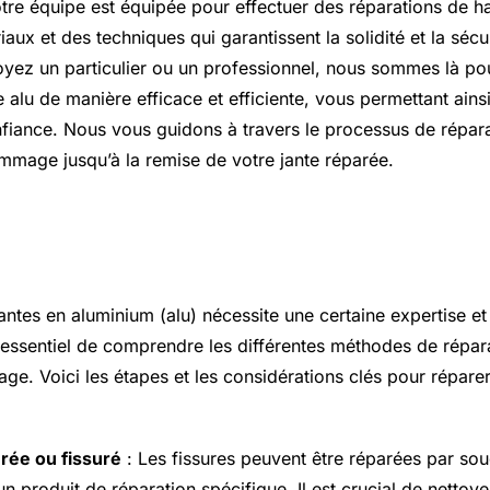
tre équipe est équipée pour effectuer des réparations de ha
riaux et des techniques qui garantissent la solidité et la sécu
oyez un particulier ou un professionnel, nous sommes là po
e alu de manière efficace et efficiente, vous permettant ains
nfiance. Nous vous guidons à travers le processus de répara
ommage jusqu’à la remise de votre jante réparée.
l sur comment reparer jante alu
antes en aluminium (alu) nécessite une certaine expertise et
t essentiel de comprendre les différentes méthodes de répar
. Voici les étapes et les considérations clés pour réparer 
urée ou fissuré
: Les fissures peuvent être réparées par so
’un produit de réparation spécifique. Il est crucial de netto