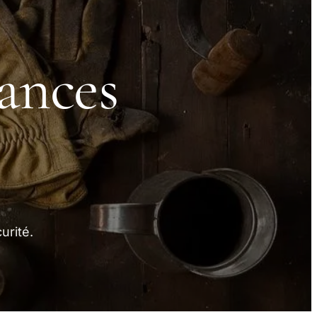
sances
urité.