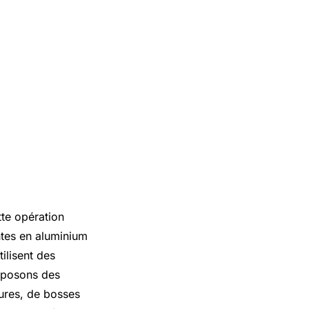
tte opération
antes en aluminium
tilisent des
roposons des
yures, de bosses