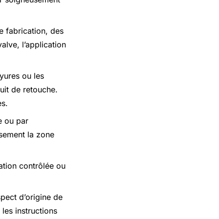
e fabrication, des
lve, l’application
yures ou les
uit de retouche.
es.
e ou par
usement la zone
ation contrôlée ou
spect d’origine de
 les instructions