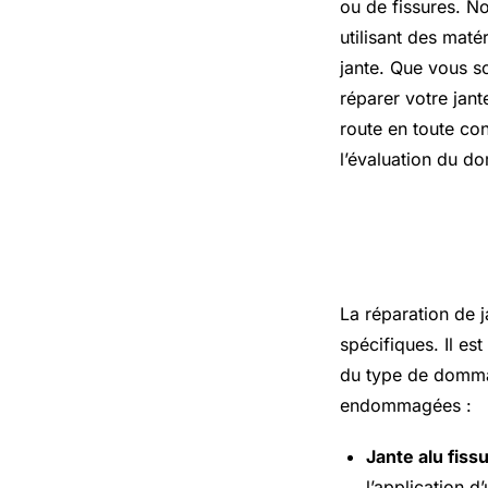
ou de fissures. No
utilisant des maté
jante. Que vous s
réparer votre jant
route en toute co
l’évaluation du d
L’essentie
La réparation de j
spécifiques. Il es
du type de dommage
endommagées :
Jante alu fiss
l’application d