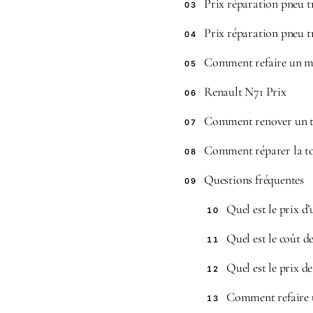
Prix réparation pneu t
03
Prix réparation pneu t
04
Comment refaire un m
05
Renault N71 Prix
06
Comment renover un t
07
Comment réparer la to
08
Questions fréquentes
09
Quel est le prix d’
10
Quel est le coût de
11
Quel est le prix d
12
Comment refaire un
13