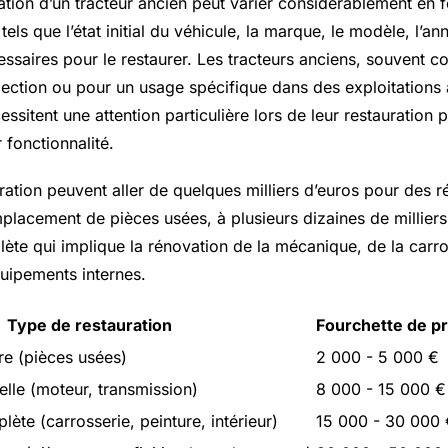
ation d’un tracteur ancien peut varier considérablement en 
tels que l’état initial du véhicule, la marque, le modèle, l’a
cessaires pour le restaurer. Les tracteurs anciens, souvent
lection ou pour un usage spécifique dans des exploitations 
cessitent une attention particulière lors de leur restauration 
r fonctionnalité.
ration peuvent aller de quelques milliers d’euros pour des r
mplacement de pièces usées, à plusieurs dizaines de millier
ète qui implique la rénovation de la mécanique, de la carro
quipements internes.
Type de restauration
Fourchette de pr
re (pièces usées)
2 000 - 5 000 €
elle (moteur, transmission)
8 000 - 15 000 €
ète (carrosserie, peinture, intérieur)
15 000 - 30 000 