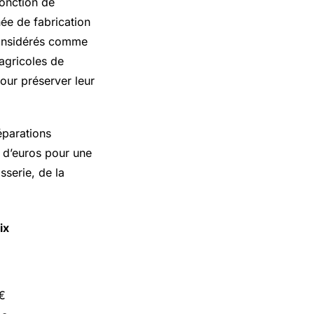
fonction de
nnée de fabrication
 considérés comme
agricoles de
pour préserver leur
éparations
s d’euros pour une
sserie, de la
ix
€