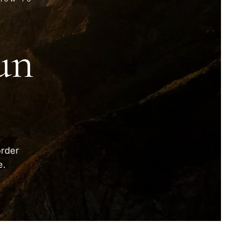
un
order
e.