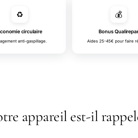
♻️
💰
conomie circulaire
Bonus Qualirepa
agement anti-gaspillage.
Aides 25-45€ pour faire r
⚠️ RAPPELS
tre appareil est-il rappel