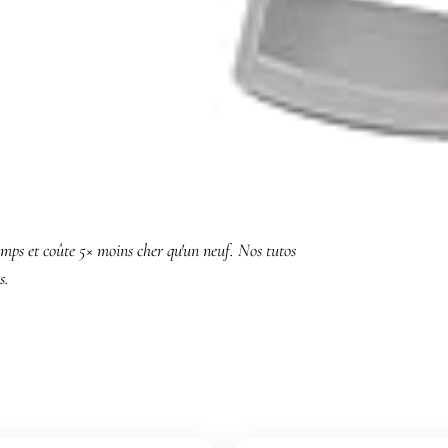
ATRICE ATELIER RÉPARATION
t gagner.
temps et coûte 5× moins cher qu'un neuf. Nos tutos
s.