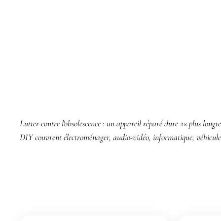
PASSIONNÉE ÉCONOMIE CIRCULAIRE, EX-FORM
Réparer, c'es
Lutter contre l'obsolescence : un appareil réparé dure 2× plus long
DIY couvrent électroménager, audio-vidéo, informatique, véhicule