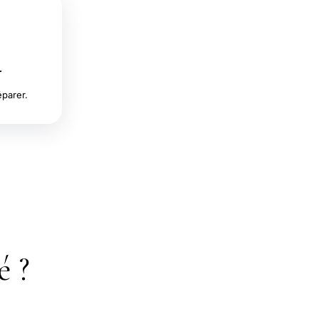
r
éparer.
é ?