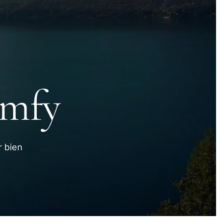
omfy
 bien