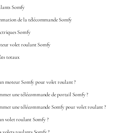
oulants Somfy
ammation de la télécommande Somfy
lectriques Somfy
eur volet roulant Somfy
ûts totaux
d’un moteur Somfy pour volet roulant ?
mer une télécommande de portail Somfy ?
mer une télécommande Somfy pour volet roulant ?
’un volet roulant Somfy ?
es volets roulants Somfy ?