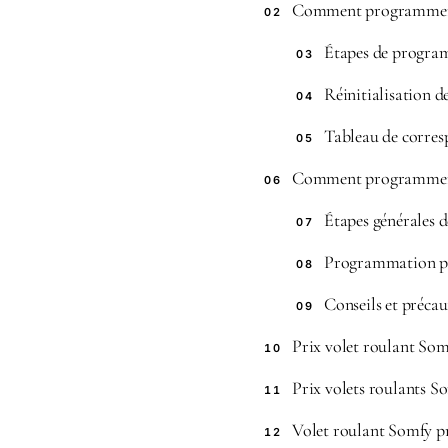
Comment programmer 
02
Étapes de progr
03
Réinitialisation 
04
Tableau de corre
05
Comment programmer
06
Étapes générales
07
Programmation pou
08
Conseils et précau
09
Prix volet roulant So
10
Prix volets roulants S
11
Volet roulant Somfy p
12