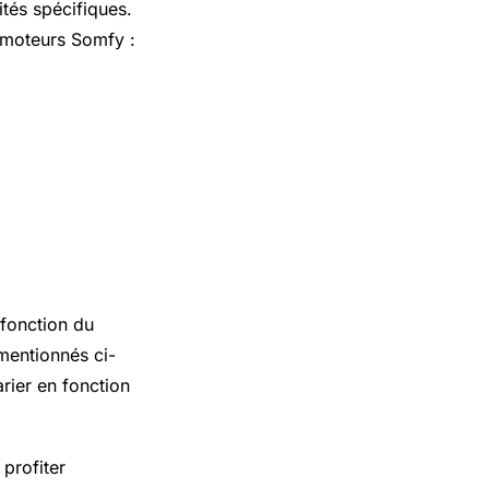
ités spécifiques.
e moteurs Somfy :
 fonction du
 mentionnés ci-
rier en fonction
profiter