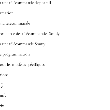
une télécommande de portail
ammation
de la télécommande
spondance des télécommandes Somfy
 une télécommande Somfy
 de programmation
r les modèles spécifiques
tions
mfy
omfy
rix