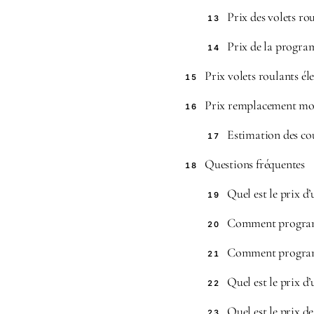
Prix des volets r
13
Prix de la progr
14
Prix volets roulants é
15
Prix remplacement mot
16
Estimation des co
17
Questions fréquentes
18
Quel est le prix 
19
Comment program
20
Comment program
21
Quel est le prix d
22
Quel est le prix d
23