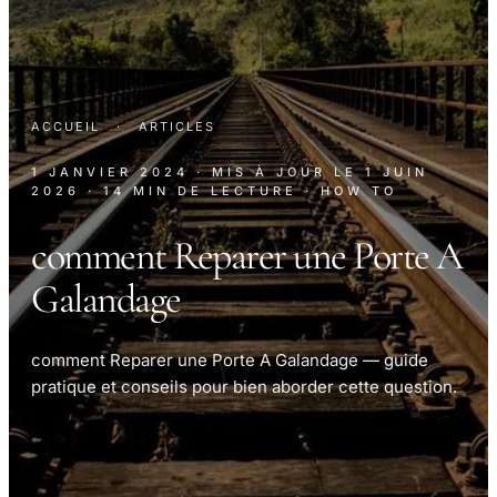
ACCUEIL
·
ARTICLES
1 JANVIER 2024
· MIS À JOUR LE
1 JUIN
2026
· 14 MIN DE LECTURE
· HOW TO
comment Reparer une Porte A
Galandage
comment Reparer une Porte A Galandage — guide
pratique et conseils pour bien aborder cette question.