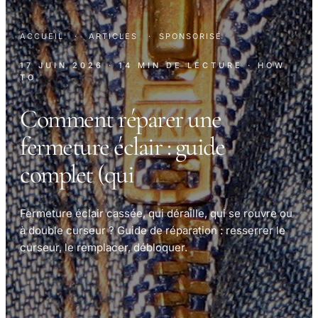
ACCUEIL
·
ARTICLES
·
SPONSORISÉ
17 JUIN 2026
· 14 MIN DE LECTURE
· HOW
TO
Comment réparer une
fermeture éclair : guide
complet (qui
Fermeture éclair cassée, qui déraille, qui se rouvre ou
à double curseur ? Guide de réparation : resserrer le
curseur, le remplacer, débloquer.