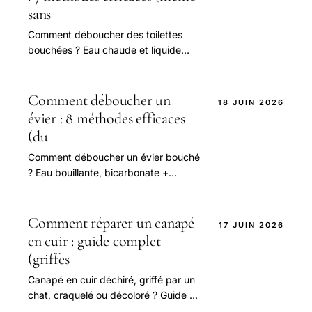
sans
Comment déboucher des toilettes
bouchées ? Eau chaude et liquide
vaisselle, ventouse, furet, bicarbonate
et vinaigre : nos méthodes pas à pas,
même sans.
Comment déboucher un
18 JUIN 2026
évier : 8 méthodes efficaces
(du
Comment déboucher un évier bouché
? Eau bouillante, bicarbonate +
vinaigre, ventouse, furet, démontage
du siphon : nos méthodes pas à pas.
Comment réparer un canapé
17 JUIN 2026
en cuir : guide complet
(griffes
Canapé en cuir déchiré, griffé par un
chat, craquelé ou décoloré ? Guide de
réparation : kit cuir, patch, baume