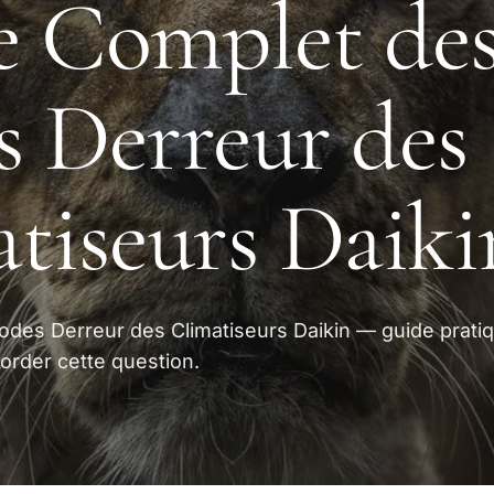
e Complet de
 Derreur des
tiseurs Daiki
des Derreur des Climatiseurs Daikin — guide pratiq
order cette question.