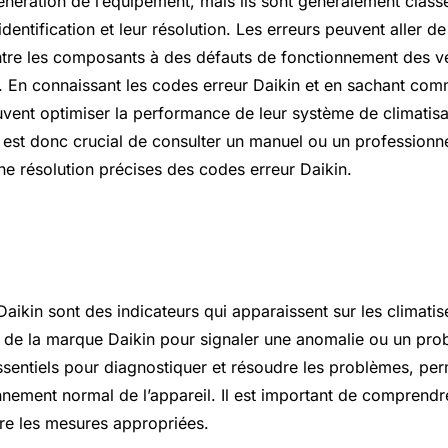
énération de l’équipement, mais ils sont généralement class
r identification et leur résolution. Les erreurs peuvent aller 
re les composants à des défauts de fonctionnement des ve
 En connaissant les codes erreur Daikin et en sachant com
euvent optimiser la performance de leur système de climatisa
Il est donc crucial de consulter un manuel ou un professionn
une résolution précises des codes erreur Daikin.
l sur codes erreur daikin
aikin sont des indicateurs qui apparaissent sur les climatise
de la marque Daikin pour signaler une anomalie ou un pro
sentiels pour diagnostiquer et résoudre les problèmes, perm
onnement normal de l’appareil. Il est important de comprendr
re les mesures appropriées.