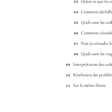
Qu’est-ce que les 
03
Comment déchiffre
04
Quels sont les cod
05
Comment résoudre 
06
Puis-je résoudre 
07
Quels sont les ris
08
Interprétation des cod
09
Résolution des problèm
10
Sur le même thème
11