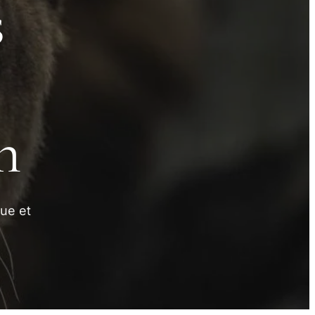
s
n
ue et