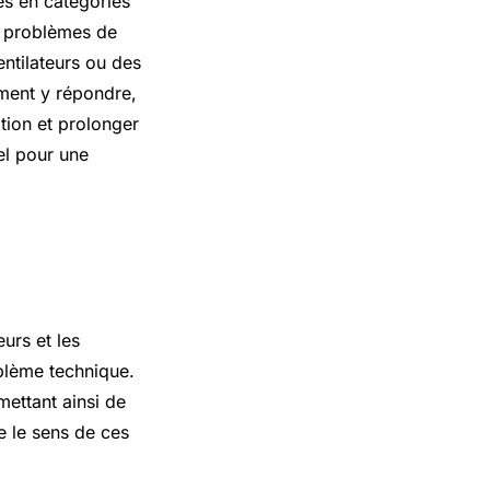
és en catégories
de problèmes de
ntilateurs ou des
ment y répondre,
tion et prolonger
el pour une
urs et les
blème technique.
ettant ainsi de
e le sens de ces