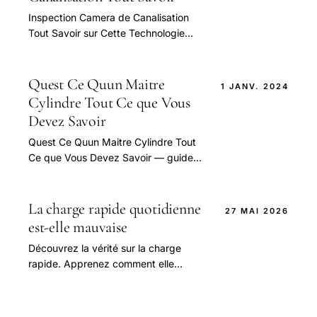
Inspection Camera de Canalisation
Tout Savoir sur Cette Technologie
Revolutionnaire — guide pratique et
conseils pour bien aborder cette
question.
Quest Ce Quun Maitre
1 JANV. 2024
Cylindre Tout Ce que Vous
Devez Savoir
Quest Ce Quun Maitre Cylindre Tout
Ce que Vous Devez Savoir — guide
pratique et conseils pour bien
aborder cette question.
La charge rapide quotidienne
27 MAI 2026
est-elle mauvaise
Découvrez la vérité sur la charge
rapide. Apprenez comment elle
affecte la santé de la batterie et
obtenez des conseils d'experts pour
une utilisation.