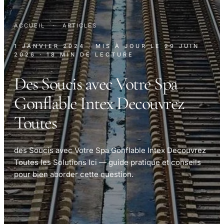
ACCUEIL
·
ARTICLES
1 JANVIER 2024
· MIS À JOUR LE
29 JUIN
2026
· 18 MIN DE LECTURE
Des Soucis avec Votre Spa
Gonflable Intex Decouvrez
Toutes
des Soucis avec Votre Spa Gonflable Intex Decouvrez
Toutes les Solutions Ici — guide pratique et conseils
pour bien aborder cette question.