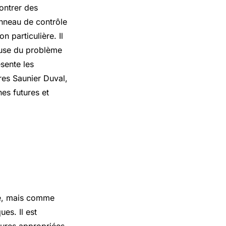
ontrer des
anneau de contrôle
n particulière. Il
cause du problème
sente les
res Saunier Duval,
es futures et
us
ité, mais comme
es. Il est