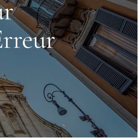
ur
Erreur