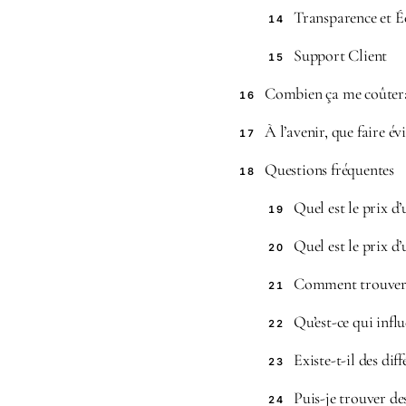
Transparence et 
14
Support Client
15
Combien ça me coûtera
16
À l’avenir, que faire é
17
Questions fréquentes
18
Quel est le prix d
19
Quel est le prix d
20
Comment trouver l
21
Qu’est-ce qui infl
22
Existe-t-il des di
23
Puis-je trouver de
24