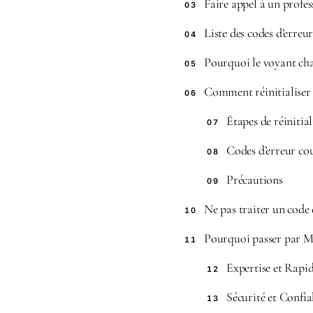
Faire appel à un profe
03
Liste des codes d’erreu
04
Pourquoi le voyant cha
05
Comment réinitialiser 
06
Étapes de réinitia
07
Codes d’erreur co
08
Précautions
09
Ne pas traiter un code d
10
Pourquoi passer par M
11
Expertise et Rapid
12
Sécurité et Confia
13