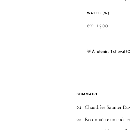
WATTS (W)
💡
À retenir :
1 cheval (C
SOMMAIRE
Chaudière Saunier Duval
01
Reconnaître un code e
02