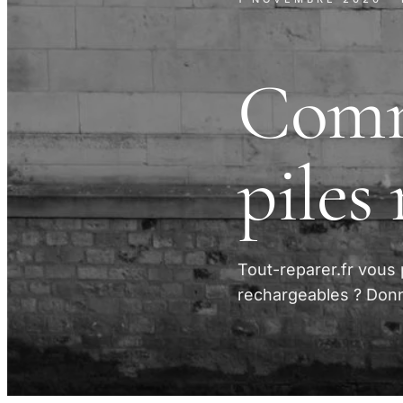
Comm
piles
Tout-reparer.fr vous
rechargeables ? Donn