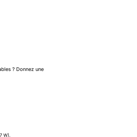
ables ? Donnez une
.7 W).