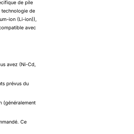
cifique de pile
a technologie de
um-ion (Li-ion)),
r compatible avec
ous avez (Ni-Cd,
nts prévus du
on (généralement
commandé. Ce