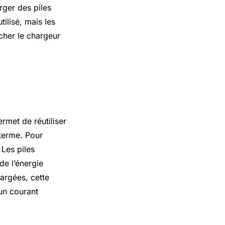
rger des piles
ilisé, mais les
ncher le chargeur
hargeables
rmet de réutiliser
 terme. Pour
 Les piles
de l’énergie
hargées, cette
 un courant