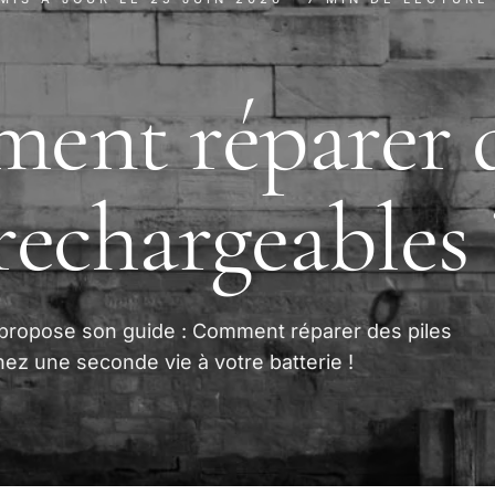
ent réparer 
 rechargeables 
 propose son guide : Comment réparer des piles
ez une seconde vie à votre batterie !