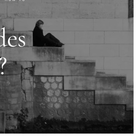
des
?