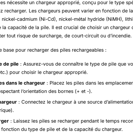
les nécessite un chargeur approprié, conçu pour le type spé
z recharger. Les chargeurs peuvent varier en fonction de l
 nickel-cadmium (Ni-Cd), nickel-métal hydride (NiMH), lithi
e la capacité de la pile. Il est crucial de choisir un chargeu
ter tout risque de surcharge, de court-circuit ou d’incendie.
de base pour recharger des piles rechargeables :
e de pile
: Assurez-vous de connaître le type de pile que v
tc.) pour choisir le chargeur approprié.
les dans le chargeur
: Placez les piles dans les emplaceme
spectant l’orientation des bornes (+ et -).
hargeur
: Connectez le chargeur à une source d’alimentati
rique).
rger
: Laissez les piles se recharger pendant le temps re
 fonction du type de pile et de la capacité du chargeur.