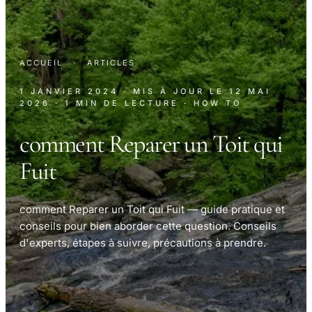
ACCUEIL
·
ARTICLES
1 JANVIER 2024
· MIS À JOUR LE
12 MAI
2026
· 1 MIN DE LECTURE
· HOW TO
comment Reparer un Toit qui
Fuit
comment Reparer un Toit qui Fuit — guide pratique et
conseils pour bien aborder cette question. Conseils
d'experts, étapes à suivre, précautions à prendre.