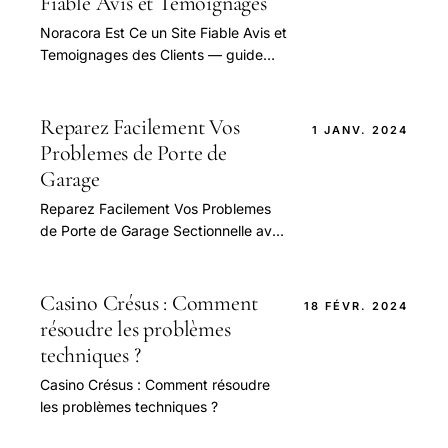
Fiable Avis et Temoignages
Noracora Est Ce un Site Fiable Avis et
Temoignages des Clients — guide
pratique et conseils pour bien
aborder cette question.
Reparez Facilement Vos
1 JANV. 2024
Problemes de Porte de
Garage
Reparez Facilement Vos Problemes
de Porte de Garage Sectionnelle avec
Nos 7 Conseils — guide pratique et
conseils pour bien aborder cette
question.
Casino Crésus : Comment
18 FÉVR. 2024
résoudre les problèmes
techniques ?
Casino Crésus : Comment résoudre
les problèmes techniques ?