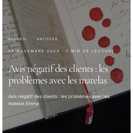
ACCUEIL
·
ARTICLES
25 NOVEMBRE 2023
· 1 MIN DE LECTURE
Avis négatif des clients : les
problèmes avec les matelas
Avis négatif des clients : les problèmes avec les
matelas Emma