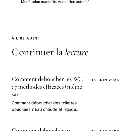
Modération manuelle. Aucun lien autorisé.
À LIRE AUSSI
Continuer la
lecture
.
Comment déboucher les WC
18 JUIN 2026
: 7 méthodes efficaces (même
sans
Comment déboucher des toilettes
bouchées ? Eau chaude et liquide
vaisselle, ventouse, furet, bicarbonate
et vinaigre : nos méthodes pas à pas,
même sans.
Comment déboucher un