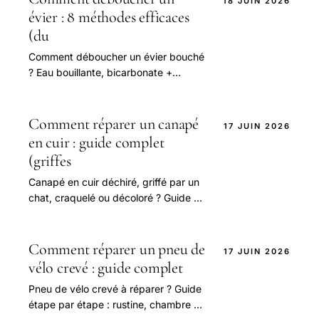
18 JUIN 2026
évier : 8 méthodes efficaces
(du
Comment déboucher un évier bouché
? Eau bouillante, bicarbonate +
vinaigre, ventouse, furet, démontage
du siphon : nos méthodes pas à pas.
Comment réparer un canapé
17 JUIN 2026
en cuir : guide complet
(griffes
Canapé en cuir déchiré, griffé par un
chat, craquelé ou décoloré ? Guide de
réparation : kit cuir, patch, baume
rénovateur, cuir blanc.
Comment réparer un pneu de
17 JUIN 2026
vélo crevé : guide complet
Pneu de vélo crevé à réparer ? Guide
étape par étape : rustine, chambre à