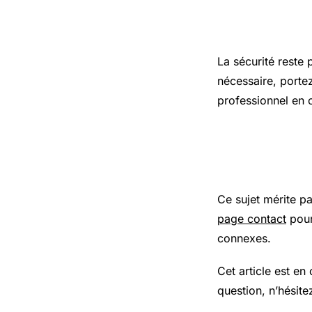
Précaution
La sécurité reste 
nécessaire, porte
professionnel en 
Pour aller
Ce sujet mérite p
page contact
pour
connexes.
Cet article est en
question, n’hésite