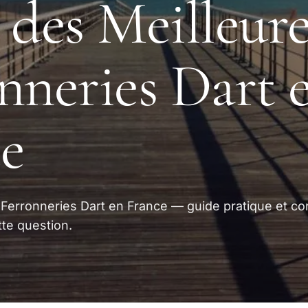
 des Meilleure
nneries Dart 
e
 Ferronneries Dart en France — guide pratique et co
te question.