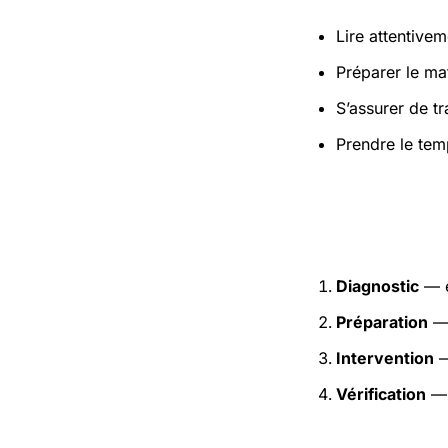
Lire attentivem
Préparer le mat
S’assurer de t
Prendre le tem
Étapes pr
Diagnostic
— e
Préparation
— 
Intervention
—
Vérification
— 