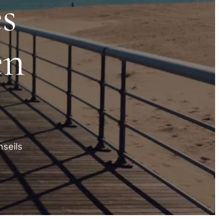
s
en
nseils