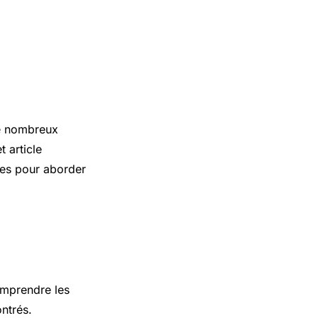
de nombreux
t article
ques pour aborder
omprendre les
ntrés.