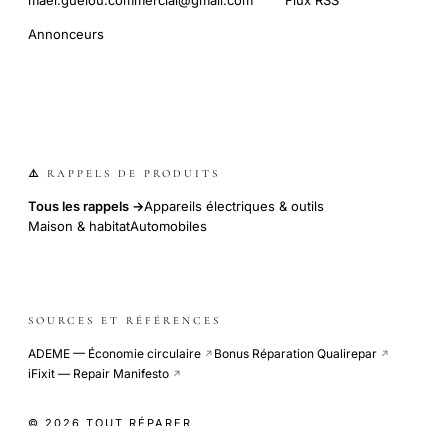
Annonceurs
⚠️ RAPPELS DE PRODUITS
Tous les rappels →
Appareils électriques & outils
Maison & habitat
Automobiles
SOURCES ET RÉFÉRENCES
ADEME — Économie circulaire
Bonus Réparation Qualirepar
↗
↗
iFixit — Repair Manifesto
↗
© 2026 TOUT RÉPARER
COOKIE-LESS · SITE INDÉPENDANT · CDN GLOBAL