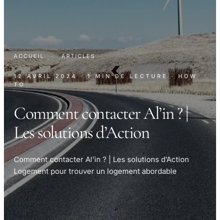
ACCUEIL
·
ARTICLES
12 AVRIL 2024
· 1 MIN DE LECTURE
· HOW
TO
Comment contacter Al’in ? |
Les solutions d’Action
Comment contacter Al’in ? | Les solutions d’Action
Logement pour trouver un logement abordable