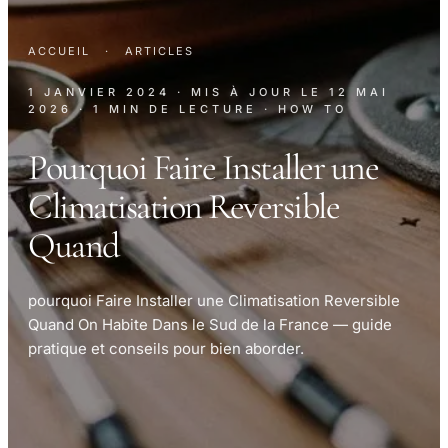
ACCUEIL
·
ARTICLES
1 JANVIER 2024
· MIS À JOUR LE
12 MAI
2026
· 1 MIN DE LECTURE
· HOW TO
Pourquoi Faire Installer une
Climatisation Reversible
Quand
pourquoi Faire Installer une Climatisation Reversible
Quand On Habite Dans le Sud de la France — guide
pratique et conseils pour bien aborder.