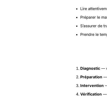
Lire attentivem
Préparer le mat
S’assurer de t
Prendre le tem
Étapes pr
Diagnostic
— e
Préparation
— 
Intervention
—
Vérification
— 