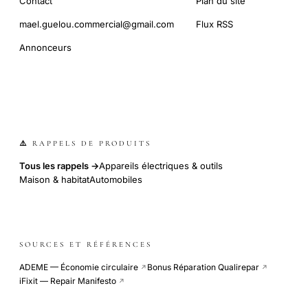
Contact
Plan du site
mael.guelou.commercial@gmail.com
Flux RSS
Annonceurs
⚠️ RAPPELS DE PRODUITS
Tous les rappels →
Appareils électriques & outils
Maison & habitat
Automobiles
SOURCES ET RÉFÉRENCES
ADEME — Économie circulaire
Bonus Réparation Qualirepar
↗
↗
iFixit — Repair Manifesto
↗