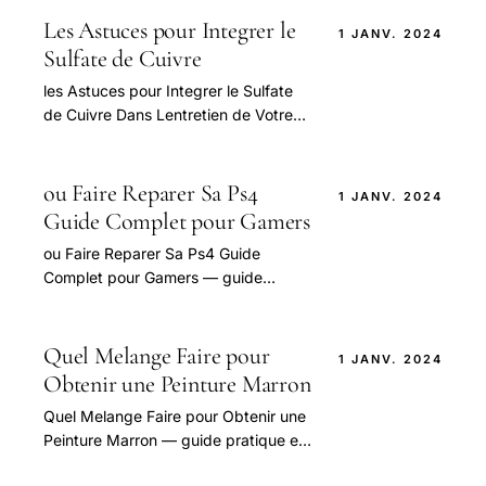
connexion stable.
Les Astuces pour Integrer le
1 JANV. 2024
Sulfate de Cuivre
les Astuces pour Integrer le Sulfate
de Cuivre Dans Lentretien de Votre
Piscine — guide pratique et conseils
pour bien aborder cette question.
ou Faire Reparer Sa Ps4
1 JANV. 2024
Guide Complet pour Gamers
ou Faire Reparer Sa Ps4 Guide
Complet pour Gamers — guide
pratique et conseils pour bien
aborder cette question.
Quel Melange Faire pour
1 JANV. 2024
Obtenir une Peinture Marron
Quel Melange Faire pour Obtenir une
Peinture Marron — guide pratique et
conseils pour bien aborder cette