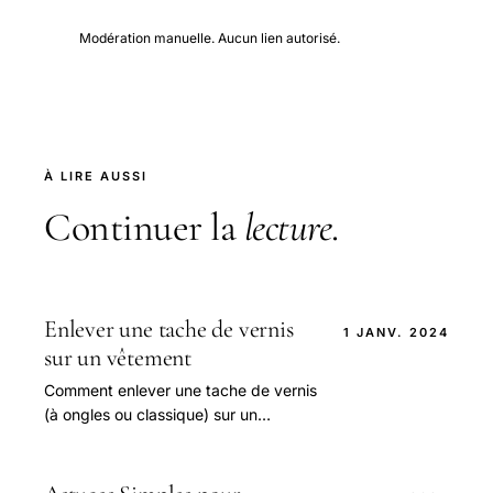
Modération manuelle. Aucun lien autorisé.
À LIRE AUSSI
Continuer la
lecture
.
Enlever une tache de vernis
1 JANV. 2024
sur un vêtement
Comment enlever une tache de vernis
(à ongles ou classique) sur un
vêtement : dissolvant ou détachant
sans acétone, méthode selon le tissu,
tache fraîche.