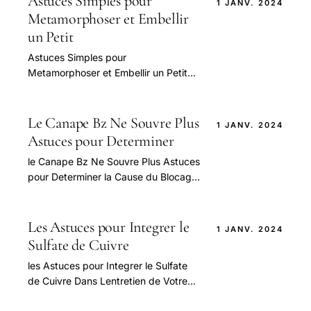
Astuces Simples pour
1 JANV. 2024
Metamorphoser et Embellir
un Petit
Astuces Simples pour
Metamorphoser et Embellir un Petit
Espace Exterieur — guide pratique et
conseils pour bien aborder cette
question.
Le Canape Bz Ne Souvre Plus
1 JANV. 2024
Astuces pour Determiner
le Canape Bz Ne Souvre Plus Astuces
pour Determiner la Cause du Blocage
— guide pratique et conseils pour
bien aborder cette question.
Les Astuces pour Integrer le
1 JANV. 2024
Sulfate de Cuivre
les Astuces pour Integrer le Sulfate
de Cuivre Dans Lentretien de Votre
Piscine — guide pratique et conseils