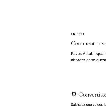
EN BREF
Comment paves 
Paves Autobloquant
aborder cette quest
⚙️ Convertis
Saisissez une valeur, 