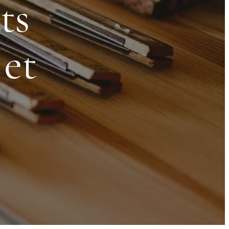
ts
 et