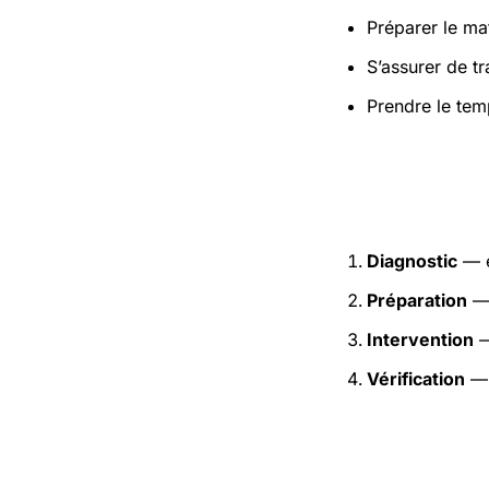
Préparer le mat
S’assurer de t
Prendre le tem
Étapes pr
Diagnostic
— e
Préparation
— 
Intervention
—
Vérification
— 
Précaution