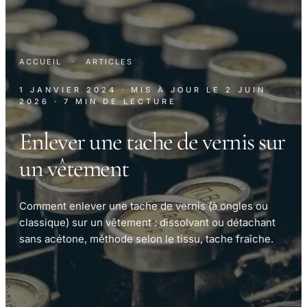
ACCUEIL
·
ARTICLES
1 JANVIER 2024
· MIS À JOUR LE
2 JUIN
2026
· 7 MIN DE LECTURE
Enlever une tache de vernis sur
un vêtement
Comment enlever une tache de vernis (à ongles ou
classique) sur un vêtement : dissolvant ou détachant
sans acétone, méthode selon le tissu, tache fraîche.