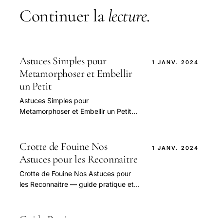
Continuer la
lecture
.
Astuces Simples pour
1 JANV. 2024
Metamorphoser et Embellir
un Petit
Astuces Simples pour
Metamorphoser et Embellir un Petit
Espace Exterieur — guide pratique et
conseils pour bien aborder cette
question.
Crotte de Fouine Nos
1 JANV. 2024
Astuces pour les Reconnaitre
Crotte de Fouine Nos Astuces pour
les Reconnaitre — guide pratique et
conseils pour bien aborder cette
question.