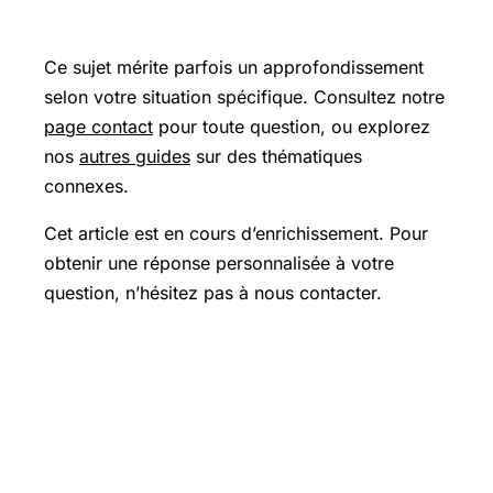
Pour aller plus loin
Ce sujet mérite parfois un approfondissement
selon votre situation spécifique. Consultez notre
page contact
pour toute question, ou explorez
nos
autres guides
sur des thématiques
connexes.
Cet article est en cours d’enrichissement. Pour
obtenir une réponse personnalisée à votre
question, n’hésitez pas à nous contacter.