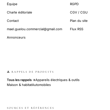
Équipe
RGPD
Charte éditoriale
CGV / CGU
Contact
Plan du site
mael.guelou.commercial@gmail.com
Flux RSS
Annonceurs
⚠️ RAPPELS DE PRODUITS
Tous les rappels →
Appareils électriques & outils
Maison & habitat
Automobiles
SOURCES ET RÉFÉRENCES