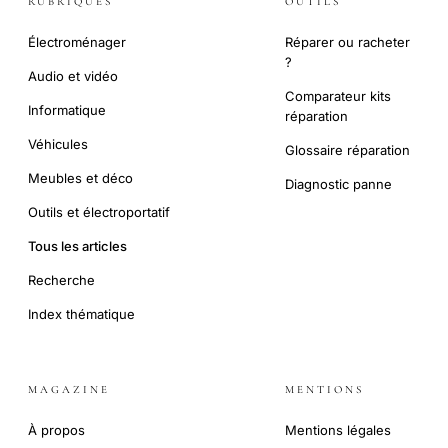
RUBRIQUES
OUTILS
Électroménager
Réparer ou racheter
?
Audio et vidéo
Comparateur kits
Informatique
réparation
Véhicules
Glossaire réparation
Meubles et déco
Diagnostic panne
Outils et électroportatif
Tous les articles
Recherche
Index thématique
MAGAZINE
MENTIONS
À propos
Mentions légales