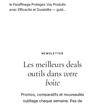
le Paraffinage Protegez Vos Produits
avec Efficacite et Durabilite — guide
pratique et conseils pour bien
aborder cette question.
NEWSLETTER
Les meilleurs deals
outils dans
votre
boîte
Promos, comparatifs et nouveautés
outillage chaque semaine. Pas de