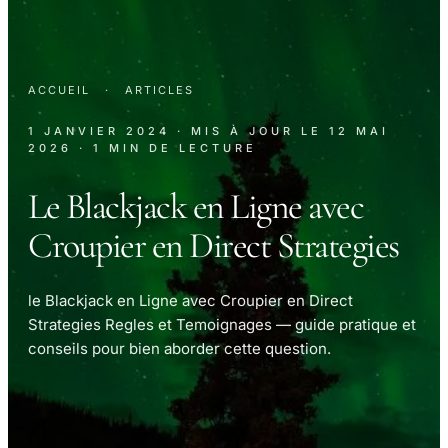
ACCUEIL
·
ARTICLES
1 JANVIER 2024
· MIS À JOUR LE
12 MAI
2026
· 1 MIN DE LECTURE
Le Blackjack en Ligne avec
Croupier en Direct Strategies
le Blackjack en Ligne avec Croupier en Direct
Strategies Regles et Temoignages — guide pratique et
conseils pour bien aborder cette question.