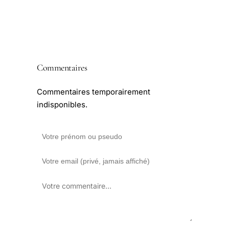
Commentaires
Commentaires temporairement
indisponibles.