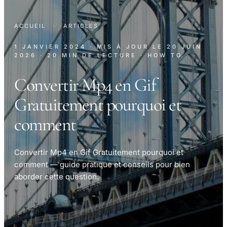
ACCUEIL
·
ARTICLES
1 JANVIER 2024
· MIS À JOUR LE
20 JUIN
2026
· 20 MIN DE LECTURE
· HOW TO
Convertir Mp4 en Gif
Gratuitement pourquoi et
comment
Convertir Mp4 en Gif Gratuitement pourquoi et
comment — guide pratique et conseils pour bien
aborder cette question.