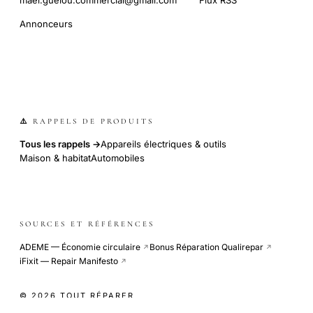
Annonceurs
⚠️ RAPPELS DE PRODUITS
Tous les rappels →
Appareils électriques & outils
Maison & habitat
Automobiles
SOURCES ET RÉFÉRENCES
ADEME — Économie circulaire
Bonus Réparation Qualirepar
↗
↗
iFixit — Repair Manifesto
↗
© 2026 TOUT RÉPARER
COOKIE-LESS · SITE INDÉPENDANT · CDN GLOBAL