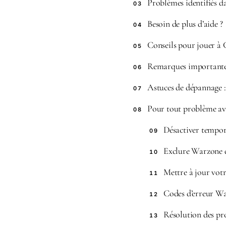
Problèmes identifiés d
03
Besoin de plus d’aide ?
04
Conseils pour jouer à 
05
Remarques importante
06
Astuces de dépannage :
07
Pour tout problème ave
08
Désactiver tempor
09
Exclure Warzone d
10
Mettre à jour votr
11
Codes d’erreur W
12
Résolution des pr
13