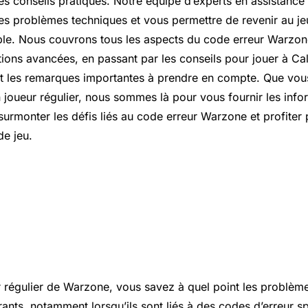
es conseils pratiques. Notre équipe d’experts en assistance
les problèmes techniques et vous permettre de revenir au jeu
ble. Nous couvrons tous les aspects du code erreur Warzo
ions avancées, en passant par les conseils pour jouer à Cal
t les remarques importantes à prendre en compte. Que vou
 joueur régulier, nous sommes là pour vous fournir les info
surmonter les défis liés au code erreur Warzone et profiter
de jeu.
l’un de nos joueurs les plus fidèles
 donc d’une ligne directe avec no
nce.
r régulier de Warzone, vous savez à quel point les problèm
rants, notamment lorsqu’ils sont liés à des codes d’erreur s