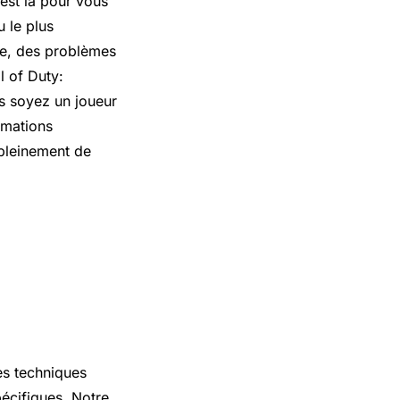
 est là pour vous
 le plus
ne, des problèmes
l of Duty:
s soyez un joueur
rmations
 pleinement de
 et
s experts
es techniques
pécifiques. Notre