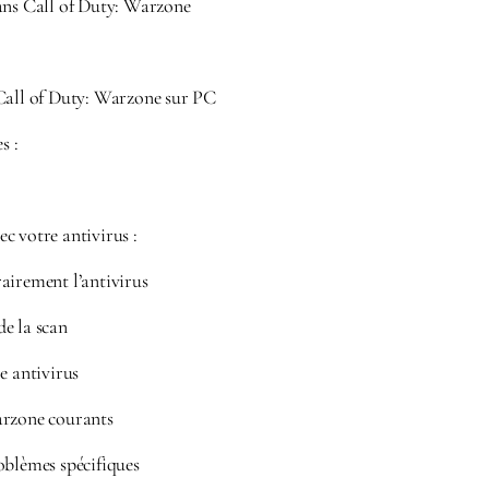
ans Call of Duty: Warzone
Call of Duty: Warzone sur PC
s :
c votre antivirus :
airement l’antivirus
e la scan
e antivirus
arzone courants
oblèmes spécifiques