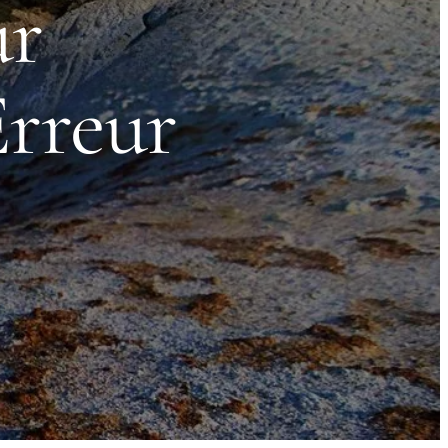
ur
Erreur