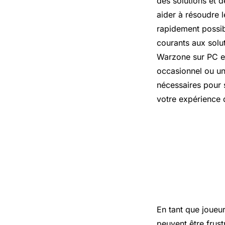
des solutions et d
aider à résoudre 
rapidement possi
courants aux solut
Warzone sur PC e
occasionnel ou un
nécessaires pour 
votre expérience 
Vous êtes 
bénéficiez
en assista
En tant que joueu
peuvent être frust