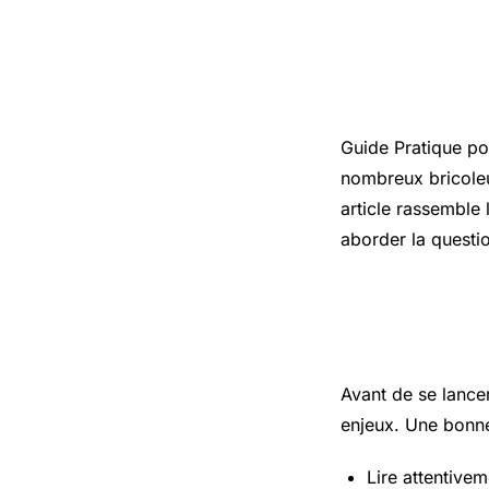
Introduct
Guide Pratique
pou
nombreux bricoleu
article rassemble 
aborder la questi
Les points
Avant de se lance
enjeux. Une bonne
Lire attentivem