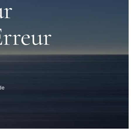
ur
Erreur
de