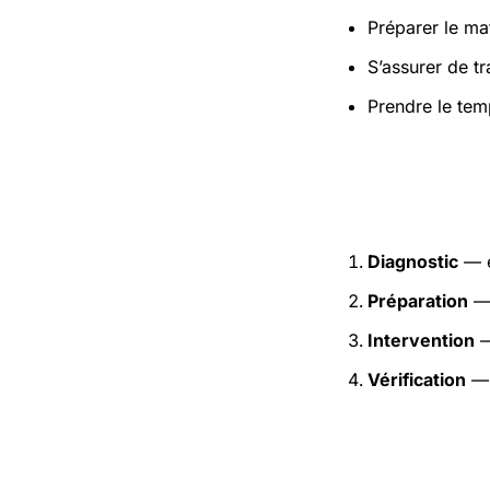
Préparer le mat
S’assurer de t
Prendre le tem
Étapes pr
Diagnostic
— e
Préparation
— 
Intervention
—
Vérification
— 
Précaution