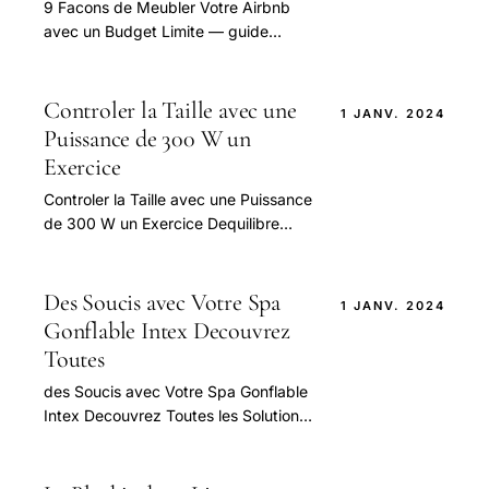
9 Facons de Meubler Votre Airbnb
avec un Budget Limite — guide
pratique et conseils pour bien
aborder cette question.
Controler la Taille avec une
1 JANV. 2024
Puissance de 300 W un
Exercice
Controler la Taille avec une Puissance
de 300 W un Exercice Dequilibre
Dans la Conception Technique —
guide pratique et conseils pour bien
aborder.
Des Soucis avec Votre Spa
1 JANV. 2024
Gonflable Intex Decouvrez
Toutes
des Soucis avec Votre Spa Gonflable
Intex Decouvrez Toutes les Solutions
Ici — guide pratique et conseils pour
bien aborder cette question.