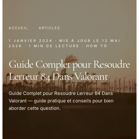
ACCUEIL
·
ARTICLES
1 JANVIER 2024
· MIS À JOUR LE
12 MAI
2026
· 1 MIN DE LECTURE
· HOW TO
Guide Complet pour Resoudre
Lerreur 84 Dans Valorant
Guide Complet pour Resoudre Lerreur 84 Dans
Valorant — guide pratique et conseils pour bien
aborder cette question.