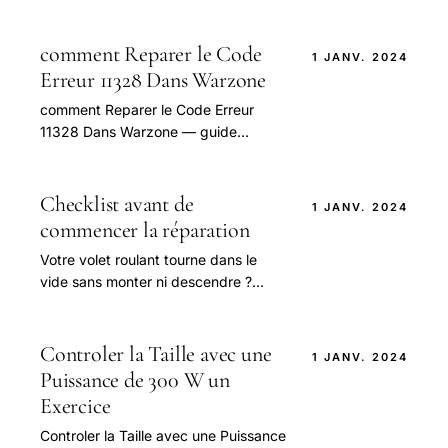
réparation : enduit de rebouchage,
patch placo, bande à joint, ponçage,
peinture.
comment Reparer le Code
1 JANV. 2024
Erreur 11328 Dans Warzone
comment Reparer le Code Erreur
11328 Dans Warzone — guide
pratique et conseils pour bien
aborder cette question.
Checklist avant de
1 JANV. 2024
commencer la réparation
Votre volet roulant tourne dans le
vide sans monter ni descendre ?
Découvrez les causes et les solutions
pour le réparer vous-même, étape
par étape.
Controler la Taille avec une
1 JANV. 2024
Puissance de 300 W un
Exercice
Controler la Taille avec une Puissance