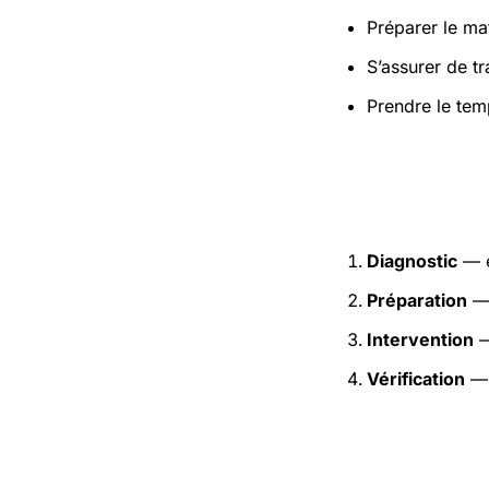
Préparer le mat
S’assurer de t
Prendre le tem
Étapes pr
Diagnostic
— e
Préparation
— 
Intervention
—
Vérification
— 
Précaution