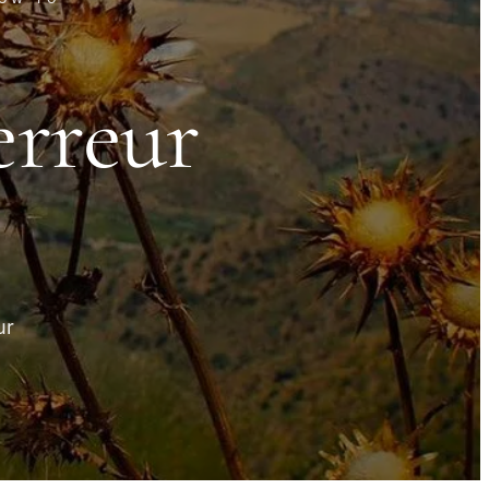
erreur
ur