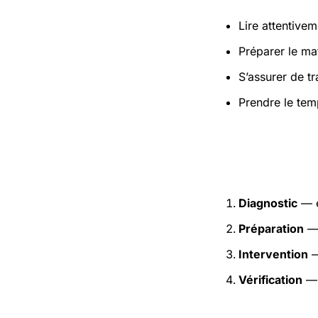
Lire attentivem
Préparer le mat
S’assurer de t
Prendre le tem
Étapes pr
Diagnostic
— e
Préparation
— 
Intervention
—
Vérification
— 