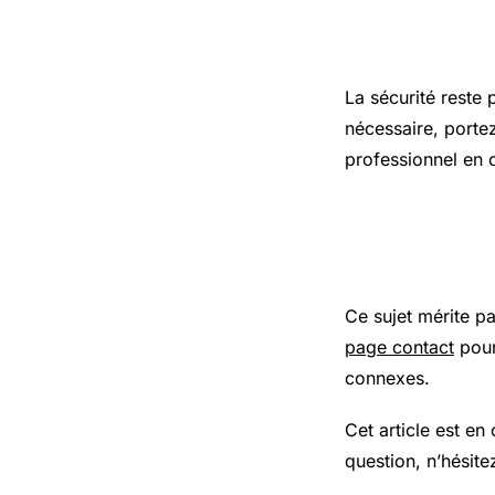
Précaution
La sécurité reste 
nécessaire, porte
professionnel en 
Pour aller
Ce sujet mérite p
page contact
pour
connexes.
Cet article est en
question, n’hésite