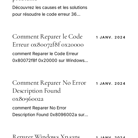
Découvrez les causes et les solutions
pour résoudre le code erreur 36
Disney+ et profiter de votre contenu
préféré sans interruption
Comment Reparer le Code
1 JANV. 2024
Erreur 0x80072f8f 0x20000
comment Reparer le Code Erreur
0x80072f8f 0x20000 sur Windows
— guide pratique et conseils pour
bien aborder cette question.
Comment Reparer No Error
1 JANV. 2024
Description Found
0x8096002a
comment Reparer No Error
Description Found 0x8096002a sur
Windows 11 — guide pratique et
conseils pour bien aborder cette
question.
Reparer Windows Xp sans
1 JANV. 2024